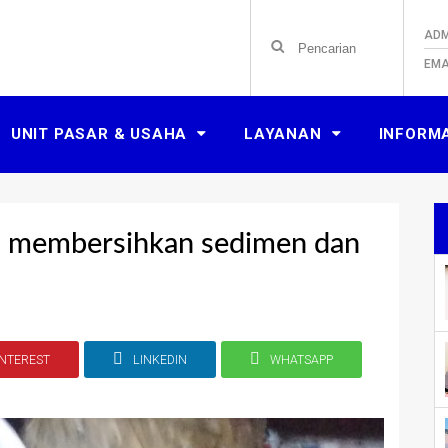
ADM
EMA
UNIT PASAR & USAHA
LAYANAN
INFORM
 membersihkan sedimen dan
INTEREST
LINKEDIN
WHATSAPP