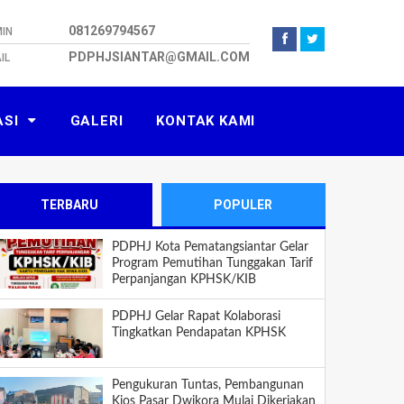
081269794567
IN
PDPHJSIANTAR@GMAIL.COM
IL
ASI
GALERI
KONTAK KAMI
TERBARU
POPULER
PDPHJ Kota Pematangsiantar Gelar
Program Pemutihan Tunggakan Tarif
Perpanjangan KPHSK/KIB
PDPHJ Gelar Rapat Kolaborasi
Tingkatkan Pendapatan KPHSK
Pengukuran Tuntas, Pembangunan
Kios Pasar Dwikora Mulai Dikerjakan